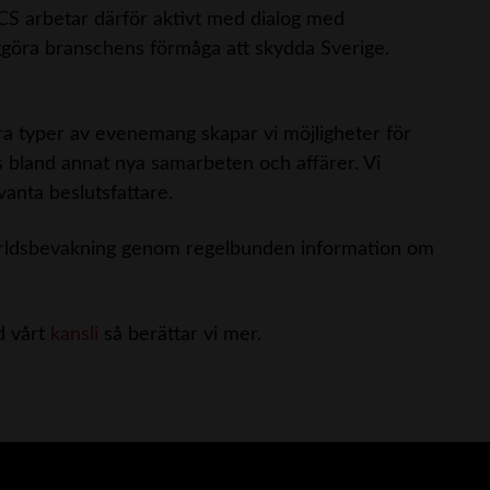
. SACS arbetar därför aktivt med dialog med
ggöra branschens förmåga att skydda Sverige.
a typer av evenemang skapar vi möjligheter för
s bland annat nya samarbeten och affärer. Vi
vanta beslutsfattare.
rldsbevakning genom regelbunden information om
d vårt
kansli
så berättar vi mer.