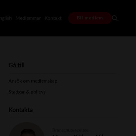
nglish
Medlemmar
Kontakt
Bli medlem
Gå till
Ansök om medlemskap
Stadgar & policys
Kontakta
Branschutvecklare