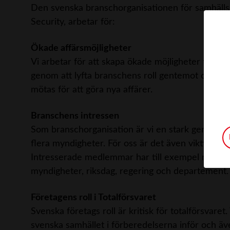
Den svenska branschorganisationen för samhällss
Security, arbetar för:
Ökade affärsmöjligheter
Vi arbetar för att skapa ökade möjligheter till a
genom att lyfta branschens roll gentemot offentlig 
mötas för att göra nya affärer.
Branschens intressen
Som branschorganisation är vi en stark gemensa
flera myndigheter. För oss är det även viktigt at
Intresserade medlemmar har till exempel möjlighe
myndigheter, riksdag, regering och departement.
Företagens roll i Totalförsvaret
Svenska företags roll är kritisk för totalförsvaret.
svenska samhället i förberedelserna inför och även