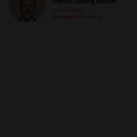
Marcus Sjöberg Nilsson
010-454 0807
kansliet
@civilsecurity.se