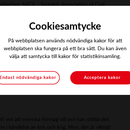
äkerhet, SACS – Swedish Association of Civil
Cookiesamtycke
ffärer för svenska företag inom samhällssäkerhet
På webbplatsen används nödvändiga kakor för att
sektor. Vi skapar även tillfällen för företag att
webbplatsen ska fungera på ett bra sätt. Du kan även
välja att samtycka till kakor för statistikinsamling.
m röst som bland annat agerar remissinstans hos
Endast nödvändiga kakor
Acceptera kakor
t involvera medlemmarna och ha en aktiv dialog.
t att få delta i möten med beslutsfattare från
 Vi vet att svenska företag vill och kan stötta det
 i händelse av kris och krig. Men, det är viktigt