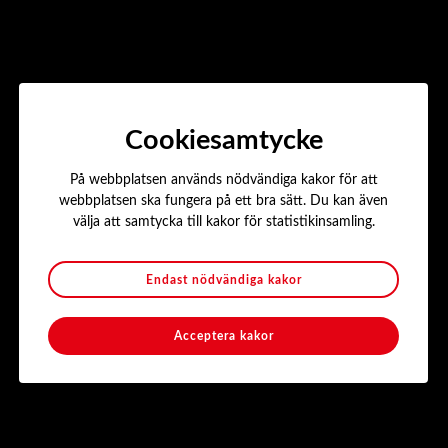
ofta mot rederier och sjöfartsmyndigheter.
Navigationsgruppen; Utbildar inom sjöfart. Navigation,
sjösäkerhet, fartygsspecifika utbildningar mm.
Kunderna är alla från privatpersoner till myndigheter. Bolagets
samlade utbildningsleverans var under förra året ca 2900
deltagare.
Cookiesamtycke
Kontakt
På webbplatsen används nödvändiga kakor för att
Företagsnamn: SNG
webbplatsen ska fungera på ett bra sätt. Du kan även
Postnummer & Ort: 11733 Stockholm
välja att samtycka till kakor för statistikinsamling.
Webbplats utbildning för sjöfart:
sngruppen.se
Kontaktperson: Richard Kindroth
Telefon: +46 8 425 012 77
Endast nödvändiga kakor
E-post:
richard.kindroth@sngroup.se
Acceptera kakor