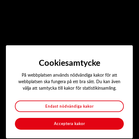
Fler nyheter
Alla nyheter
Cookiesamtycke
På webbplatsen används nödvändiga kakor för att
webbplatsen ska fungera på ett bra sätt. Du kan även
välja att samtycka till kakor för statistikinsamling.
Endast nödvändiga kakor
Acceptera kakor